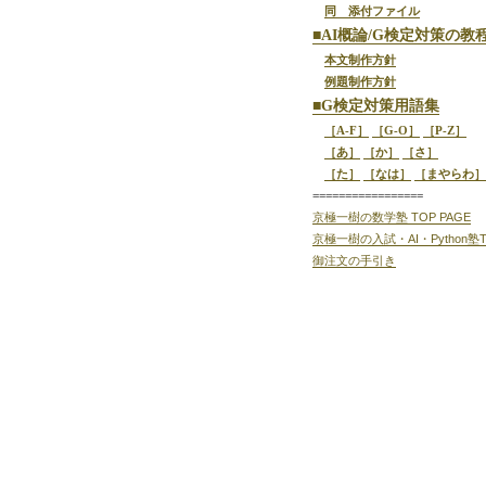
同 添付ファイル
■AI概論/G検定対策の教
本文制作方針
例題制作方針
■G検定対策用語集
［A-F］
［G-O］
［P-Z］
［あ］
［か］
［さ］
［た］
［なは］
［まやらわ］
=================
京極一樹の数学塾 TOP PAGE
京極一樹の入試・AI・Python塾T
御注文の手引き