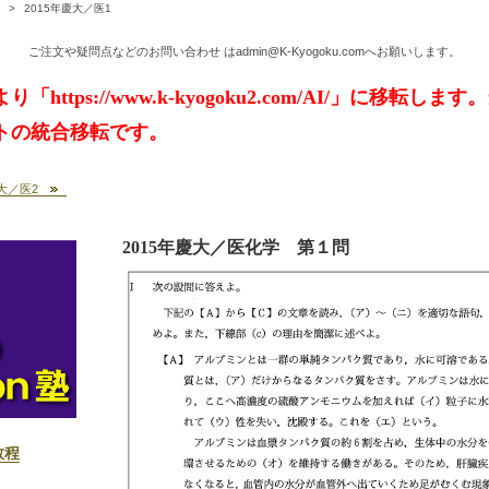
>
2015年慶大／医1
ご注文や疑問点などのお問い合わせ はadmin@K-Kyogoku.comへお願いします。
https://www.k-kyogoku2.com/AI/」に移転しま
トの統合移転です。
慶大／医2
2015年慶大／医化学
第１問
教程