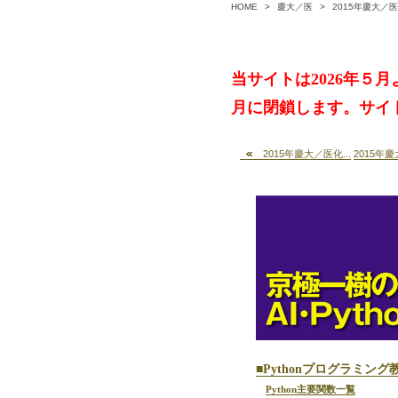
HOME
>
慶大／医
>
2015年慶大／医
当サイトは2026年５月より「
月に閉鎖します。サイ
2015年慶大／医化...
2015年
■Pythonプログラミング
Python主要関数一覧